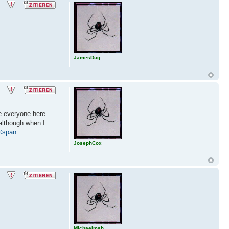
JamesDug
ke everyone here
 although when I
<span
JosephCox
Michaelmah