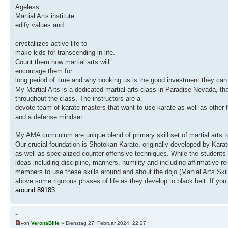
Ageless
Martial Arts institute
edify values and
crystallizes active life to
make kids for transcending in life.
Count them how martial arts will
encourage them for
long period of time and why booking us is the good investment they ca
My Martial Arts is a dedicated martial arts class in Paradise Nevada, th
throughout the class. The instructors are a
devote team of karate masters that want to use karate as well as other f
and a defense mindset.
My AMA curriculum are unique blend of primary skill set of martial arts t
Our crucial foundation is Shotokan Karate, originally developed by Karate
as well as specialized counter offensive techniques. While the student
ideas including discipline, manners, humility and including affirmative 
members to use these skills around and about the dojo (Martial Arts Skill
above some rigorous phases of life as they develop to black belt. If you
around 89183
-
von
VeronaBlile
» Dienstag 27. Februar 2024, 22:27