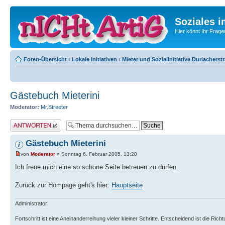
Soziales i
Hier könnt Ihr Frage
Foren-Übersicht
‹
Lokale Initiativen
‹
Mieter und Sozialinitiative Durlacherst
Gästebuch Mieterini
Moderator:
Mr.Streeter
Antwort erstellen
Gästebuch Mieterini
von
Moderator
» Sonntag 6. Februar 2005, 13:20
Ich freue mich eine so schöne Seite betreuen zu dürfen.
Zurück zur Hompage geht's hier:
Hauptseite
Administrator
Fortschritt ist eine Aneinanderreihung vieler kleiner Schritte. Entscheidend ist die Ric