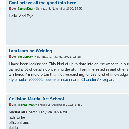
Cant beleve all the good info here
von
JamesDug
» Sonntag 8. November 2020, 14:52
Hello. And Bye.
I am learning Welding
von
JosephCox
» Sonntag 17. Januar 2021, 13:18
I have been looking for. This kind of up to date info on the website is s
gained a lot of details concerning the stuff I am interested in and other
am bored i'm more often than not researching for this kind of knowledge
style=color:#000000>bop insurance near in Chandler Az</span>
.
Collision Martial Art School
von
Michaelmah
» Freitag 2. Dezember 2022, 17:50
Martial arts particularly valuable for
lads to be
efficient and
dutiful.