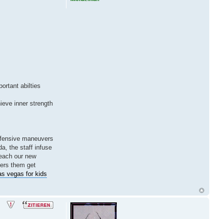
ortant abilties
ieve inner strength
 offensive maneuvers
, the staff infuse
teach our new
ters them get
s vegas for kids