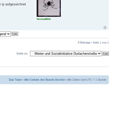
r ip aufgezeichnet
VeronaBlile
8 Beiträge • Seite
1
von
1
Gehe zu:
Das Team
•
Alle Cookies des Boards löschen
• Alle Zeiten sind UTC + 1 Stunde