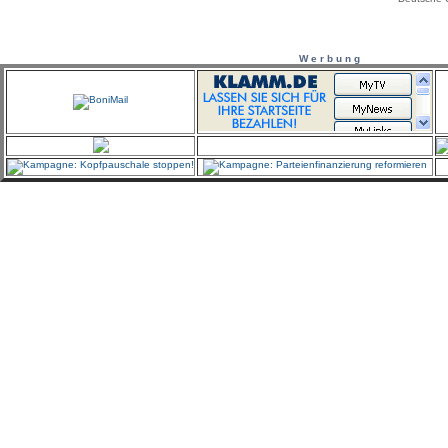
W e r b u n g