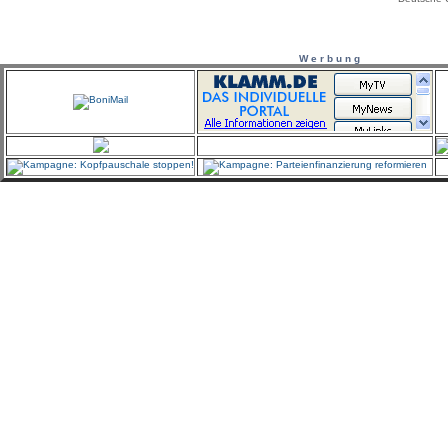
W e r b u n g