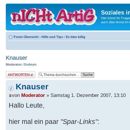
Soziales i
Hier könnt Ihr Frage
auch über Armut im A
Foren-Übersicht
‹
Hilfe und Tips
‹
Es lebe billig
Knauser
Moderator:
Ekelteam
Antwort erstellen
Knauser
von
Moderator
» Samstag 1. Dezember 2007, 13:10
Hallo Leute,
hier mal ein paar
"Spar-Links"
: