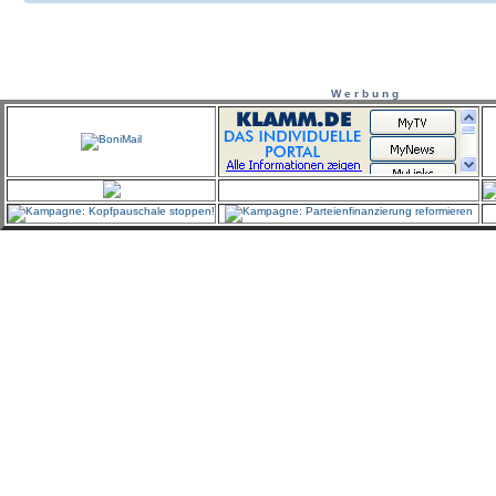
W e r b u n g