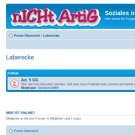
Soziales i
Hier könnt Ihr Frage
Foren-Übersicht
‹
Laberecke
Laberecke
FORUM
Art. 5 GG
Hier darf frei diskutiert werden. Soll aber kein Freibrief sein, kommt auf mein
Moderator:
SeniorenStift®
WER IST ONLINE?
Mitglieder in diesem Forum: 0 Mitglieder und 1 Gast
Foren-Übersicht