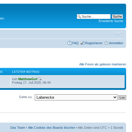
den.
Erweiterte Suche
FAQ
Registrieren
Anmelden
Alle Foren als gelesen markieren
GE
LETZTER BEITRAG
von
MatthewGof
Freitag 17. Juli 2026, 06:44
Gehe zu:
Das Team
•
Alle Cookies des Boards löschen
• Alle Zeiten sind UTC + 1 Stunde