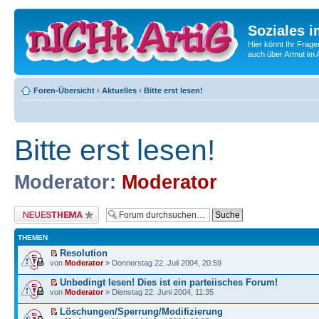
Soziales i
Hier könnt Ihr Frage
auch über Armut im A
Foren-Übersicht
‹
Aktuelles
‹
Bitte erst lesen!
Bitte erst lesen!
Moderator:
Moderator
Neues Thema erstellen
THEMEN
Resolution
von
Moderator
» Donnerstag 22. Juli 2004, 20:59
Unbedingt lesen! Dies ist ein parteiisches Forum!
von
Moderator
» Dienstag 22. Juni 2004, 11:35
Löschungen/Sperrung/Modifizierung