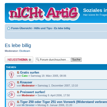
Soziales i
Hier könnt Ihr Frage
Foren-Übersicht
‹
Hilfe und Tips
‹
Es lebe billig
Es lebe billig
Moderator:
Ekelteam
Neues Thema erstellen
THEMEN
Gratis surfen
von
Cato
» Samstag 19. März 2005, 08:06
Knauser
von
Moderator
» Samstag 1. Dezember 2007, 13:10
Preiswert surfen!
von
Moderator
» Sonntag 9. April 2006, 17:50
Tiger 250 oder Tiger 251 von Vorwerk (Widerstand verbrann
von
Mr.Streeter
» Montag 9. Januar 2006, 21:20