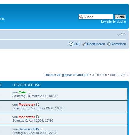
den.
Erweiterte Suche
FAQ
Registrieren
Anmelden
Themen als gelesen markieren
• 8 Themen • Seite
1
von
1
FE
LETZTER BEITRAG
von
Cato
1
Samstag 19. März 2005, 08:06
von
Moderator
8
Samstag 1. Dezember 2007, 13:10
von
Moderator
6
Sonntag 9. April 2006, 17:50
von
SeniorenStift®
8
Freitag 13. Januar 2006, 22:58