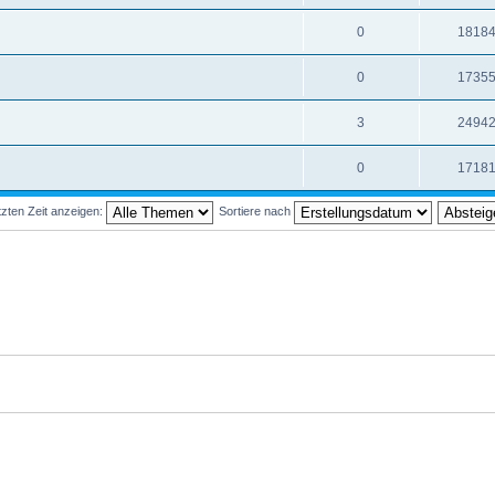
0
1818
0
1735
3
2494
0
1718
zten Zeit anzeigen:
Sortiere nach