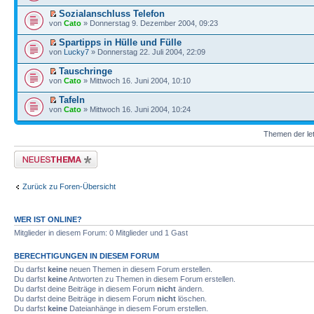
Sozialanschluss Telefon
von
Cato
» Donnerstag 9. Dezember 2004, 09:23
Spartipps in Hülle und Fülle
von
Lucky7
» Donnerstag 22. Juli 2004, 22:09
Tauschringe
von
Cato
» Mittwoch 16. Juni 2004, 10:10
Tafeln
von
Cato
» Mittwoch 16. Juni 2004, 10:24
Themen der let
Neues Thema erstellen
Zurück zu Foren-Übersicht
WER IST ONLINE?
Mitglieder in diesem Forum: 0 Mitglieder und 1 Gast
BERECHTIGUNGEN IN DIESEM FORUM
Du darfst
keine
neuen Themen in diesem Forum erstellen.
Du darfst
keine
Antworten zu Themen in diesem Forum erstellen.
Du darfst deine Beiträge in diesem Forum
nicht
ändern.
Du darfst deine Beiträge in diesem Forum
nicht
löschen.
Du darfst
keine
Dateianhänge in diesem Forum erstellen.