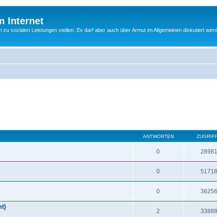
m Internet
n zu sozialen Leistungen stellen. Es darf aber auch über Armut im Allgemeinen diskutiert wer
ANTWORTEN
ZUGRIF
0
2898
0
5171
0
3625
t)
2
3388