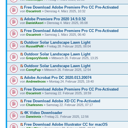
Free Download Adobe Premiere Pro CC Pre-Activated
von
Oscarirott
» Dienstag 4. März 2025, 10:32
Adobe Premiere Pro 2020 14.9.0.52
von
DanielAxori
» Dienstag 4. März 2025, 05:08
Free Download Adobe Premiere Pro CC Pre-Activated
von
Oscarirott
» Samstag 1. März 2025, 06:40
Outdoor Solar Landscape Lawn Light
von
RussellPeM
» Freitag 28. Februar 2025, 08:04
Outdoor Solar Landscape Lawn Light
von
GregoryViomb
» Mittwoch 26. Februar 2025, 13:25
Outdoor Solar Landscape Lawn Light
von
CoreyFup
» Mittwoch 26. Februar 2025, 12:54
Adobe Acrobat Pro DC 2020.013.20074
von
AndrewIncex
» Montag 24. Februar 2025, 19:40
Free Download Adobe Premiere Pro CC Pre-Activated
von
Oscarirott
» Samstag 22. Februar 2025, 18:59
Free Download Adobe XD CC Pre-Activated
von
Charlesnes
» Samstag 22. Februar 2025, 07:17
4K Video Downloader
von
Darwinnix
» Freitag 21. Februar 2025, 12:56
Free Download Adobe Illustrator CC for macOS