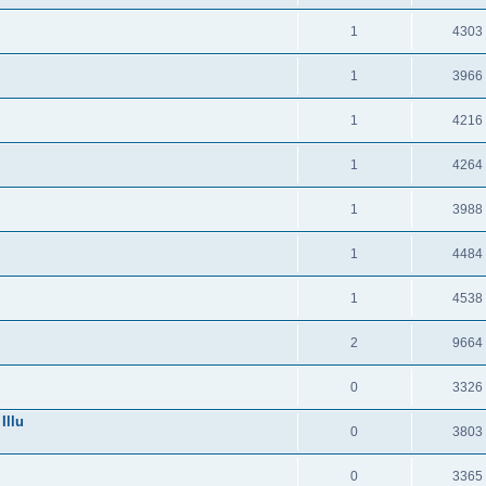
1
4303
1
3966
1
4216
1
4264
1
3988
1
4484
1
4538
2
9664
0
3326
Illu
0
3803
0
3365