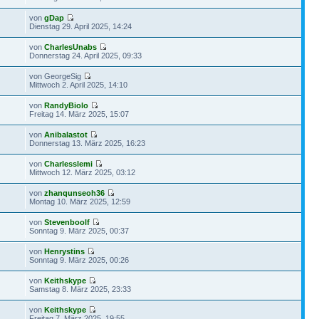
von
gDap
Dienstag 29. April 2025, 14:24
von
CharlesUnabs
Donnerstag 24. April 2025, 09:33
von GeorgeSig
Mittwoch 2. April 2025, 14:10
von
RandyBiolo
Freitag 14. März 2025, 15:07
von
Anibalastot
Donnerstag 13. März 2025, 16:23
von
Charlesslemi
Mittwoch 12. März 2025, 03:12
von
zhanqunseoh36
Montag 10. März 2025, 12:59
von
Stevenboolf
Sonntag 9. März 2025, 00:37
von
Henrystins
Sonntag 9. März 2025, 00:26
von
Keithskype
Samstag 8. März 2025, 23:33
von
Keithskype
Freitag 7. März 2025, 19:55