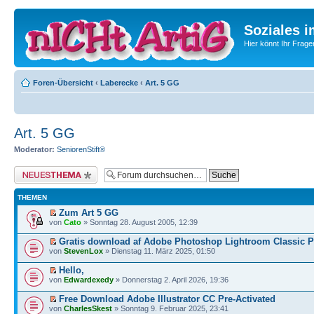
Soziales i
Hier könnt Ihr Frage
Foren-Übersicht
‹
Laberecke
‹
Art. 5 GG
Art. 5 GG
Moderator:
SeniorenStift®
Neues Thema erstellen
THEMEN
Zum Art 5 GG
von
Cato
» Sonntag 28. August 2005, 12:39
Gratis download af Adobe Photoshop Lightroom Classic P
von
StevenLox
» Dienstag 11. März 2025, 01:50
Hello,
von
Edwardexedy
» Donnerstag 2. April 2026, 19:36
Free Download Adobe Illustrator CC Pre-Activated
von
CharlesSkest
» Sonntag 9. Februar 2025, 23:41