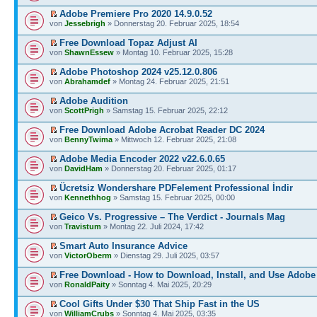
Adobe Premiere Pro 2020 14.9.0.52
von
Jessebrigh
» Donnerstag 20. Februar 2025, 18:54
Free Download Topaz Adjust AI
von
ShawnEssew
» Montag 10. Februar 2025, 15:28
Adobe Photoshop 2024 v25.12.0.806
von
Abrahamdef
» Montag 24. Februar 2025, 21:51
Adobe Audition
von
ScottPrigh
» Samstag 15. Februar 2025, 22:12
Free Download Adobe Acrobat Reader DC 2024
von
BennyTwima
» Mittwoch 12. Februar 2025, 21:08
Adobe Media Encoder 2022 v22.6.0.65
von
DavidHam
» Donnerstag 20. Februar 2025, 01:17
Ücretsiz Wondershare PDFelement Professional İndir
von
Kennethhog
» Samstag 15. Februar 2025, 00:00
Geico Vs. Progressive – The Verdict - Journals Mag
von
Travistum
» Montag 22. Juli 2024, 17:42
Smart Auto Insurance Advice
von
VictorOberm
» Dienstag 29. Juli 2025, 03:57
Free Download - How to Download, Install, and Use Adobe 
von
RonaldPaity
» Sonntag 4. Mai 2025, 20:29
Cool Gifts Under $30 That Ship Fast in the US
von
WilliamCrubs
» Sonntag 4. Mai 2025, 03:35