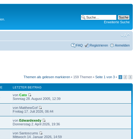
den.
Erweiterte Suche
FAQ
Registrieren
Anmelden
Themen als gelesen markieren
• 159 Themen •
Seite
1
von
3
•
1
2
3
FE
LETZTER BEITRAG
von
Cato
4
Sonntag 28. August 2005, 12:39
von MatthewGof
Freitag 17. Juli 2026, 06:44
von
Edwardexedy
Donnerstag 2. April 2026, 19:36
von Santoscums
3
Mittwoch 14. Januar 2026, 14:59