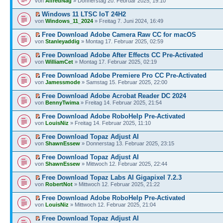
von
AlfredNag
» Donnerstag 20. Februar 2025, 19:10
Windows 11 LTSC IoT 24H2
von
Windows_11_2024
» Freitag 7. Juni 2024, 16:49
Free Download Adobe Camera Raw CC for macOS
von
Stanleyaddig
» Montag 17. Februar 2025, 02:59
Free Download Adobe After Effects CC Pre-Activated
von
WilliamCet
» Montag 17. Februar 2025, 02:19
Free Download Adobe Premiere Pro CC Pre-Activated
von
Jamessmode
» Samstag 15. Februar 2025, 22:00
Free Download Adobe Acrobat Reader DC 2024
von
BennyTwima
» Freitag 14. Februar 2025, 21:54
Free Download Adobe RoboHelp Pre-Activated
von
LouisNiz
» Freitag 14. Februar 2025, 11:10
Free Download Topaz Adjust AI
von
ShawnEssew
» Donnerstag 13. Februar 2025, 23:15
Free Download Topaz Adjust AI
von
ShawnEssew
» Mittwoch 12. Februar 2025, 22:44
Free Download Topaz Labs AI Gigapixel 7.2.3
von
RobertNot
» Mittwoch 12. Februar 2025, 21:22
Free Download Adobe RoboHelp Pre-Activated
von
LouisNiz
» Mittwoch 12. Februar 2025, 21:04
Free Download Topaz Adjust AI