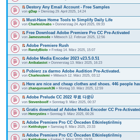
Destory Any Email Account - Free Samples
von
gDap
» Dienstag 29. April 2025, 14:24
Must-Have Home Tools to Simplify Daily Life
von
CharlesUnabs
» Donnerstag 24. April 2025, 09:33
Free Download Adobe Premiere Pro CC Pre-Activated
von
Jamessmode
» Mittwoch 12. Februar 2025, 12:56
Adobe Premiere Rush
von
RandyBiolo
» Freitag 14. März 2025, 15:07
Adobe Media Encoder 2023 v23.5.0.51
von
Anibalastot
» Donnerstag 13. März 2025, 16:23
Pobierz za darmo Adobe Audition Pre-Activated.
von
Charlesslemi
» Mittwoch 12. März 2025, 03:12
Here are nice and cheap clothes and shoes. 446 people ha
von
zhanqunseoh36
» Montag 10. März 2025, 12:59
Adobe Prelude CC 2022 무료 다운Ǘ
von
Stevenboolf
» Sonntag 9. März 2025, 00:37
Gratis download af Adobe Media Encoder CC Pre-Activate
von
Henrystins
» Sonntag 9. März 2025, 00:26
Adobe Premiere Pro CC Önceden Etkinleştirilmiş
von
Keithskype
» Samstag 8. März 2025, 23:33
Adobe Premiere Pro CC Önceden Etkinleştirilmiş
von
Keithskype
» Freitag 7. März 2025, 19:55