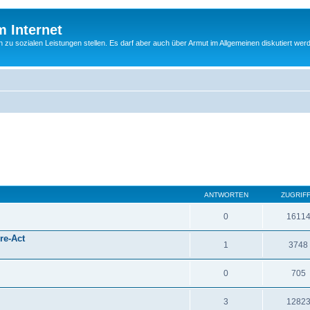
m Internet
n zu sozialen Leistungen stellen. Es darf aber auch über Armut im Allgemeinen diskutiert wer
ANTWORTEN
ZUGRIF
0
1611
re-Act
1
3748
0
705
3
1282