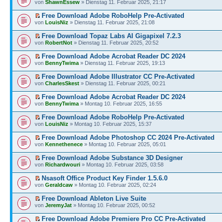
von
ShawnEssew
» Dienstag 11. Februar 2025, 21:17
Free Download Adobe RoboHelp Pre-Activated
von
LouisNiz
» Dienstag 11. Februar 2025, 21:08
Free Download Topaz Labs AI Gigapixel 7.2.3
von
RobertNot
» Dienstag 11. Februar 2025, 20:52
Free Download Adobe Acrobat Reader DC 2024
von
BennyTwima
» Dienstag 11. Februar 2025, 19:13
Free Download Adobe Illustrator CC Pre-Activated
von
CharlesSkest
» Dienstag 11. Februar 2025, 00:21
Free Download Adobe Acrobat Reader DC 2024
von
BennyTwima
» Montag 10. Februar 2025, 16:55
Free Download Adobe RoboHelp Pre-Activated
von
LouisNiz
» Montag 10. Februar 2025, 15:37
Free Download Adobe Photoshop CC 2024 Pre-Activated
von
Kennethenece
» Montag 10. Februar 2025, 05:01
Free Download Adobe Substance 3D Designer
von
Richardwouri
» Montag 10. Februar 2025, 03:58
Nsasoft Office Product Key Finder 1.5.6.0
von
Geraldcaw
» Montag 10. Februar 2025, 02:24
Free Download Ableton Live Suite
von
JeremyJat
» Montag 10. Februar 2025, 00:52
Free Download Adobe Premiere Pro CC Pre-Activated