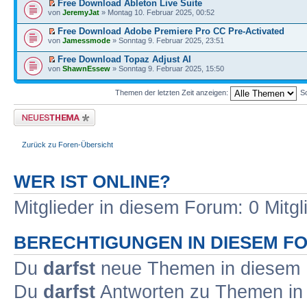
Free Download Ableton Live Suite
von
JeremyJat
» Montag 10. Februar 2025, 00:52
Free Download Adobe Premiere Pro CC Pre-Activated
von
Jamessmode
» Sonntag 9. Februar 2025, 23:51
Free Download Topaz Adjust AI
von
ShawnEssew
» Sonntag 9. Februar 2025, 15:50
Themen der letzten Zeit anzeigen:
So
Neues Thema erstellen
Zurück zu Foren-Übersicht
WER IST ONLINE?
Mitglieder in diesem Forum: 0 Mitg
BERECHTIGUNGEN IN DIESEM F
Du
darfst
neue Themen in diesem F
Du
darfst
Antworten zu Themen in 