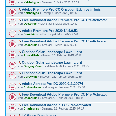
von
Keithskype
» Samstag 8. März 2025, 23:33
Adobe Premiere Pro CC Önceden Etkinleştirilmiş
von
Keithskype
» Freitag 7. März 2025, 19:55
Free Download Adobe Premiere Pro CC Pre-Activated
von
Oscarirott
» Dienstag 4. März 2025, 10:32
Adobe Premiere Pro 2020 14.9.0.52
von
DanielAxori
» Dienstag 4. März 2025, 05:08
Free Download Adobe Premiere Pro CC Pre-Activated
von
Oscarirott
» Samstag 1. März 2025, 06:40
Outdoor Solar Landscape Lawn Light
von
RussellPeM
» Freitag 28. Februar 2025, 08:04
Outdoor Solar Landscape Lawn Light
von
GregoryViomb
» Mittwoch 26. Februar 2025, 13:25
Outdoor Solar Landscape Lawn Light
von
CoreyFup
» Mittwoch 26. Februar 2025, 12:54
Adobe Acrobat Pro DC 2020.013.20074
von
AndrewIncex
» Montag 24. Februar 2025, 19:40
Free Download Adobe Premiere Pro CC Pre-Activated
von
Oscarirott
» Samstag 22. Februar 2025, 18:59
Free Download Adobe XD CC Pre-Activated
von
Charlesnes
» Samstag 22. Februar 2025, 07:17
4K Video Downloader