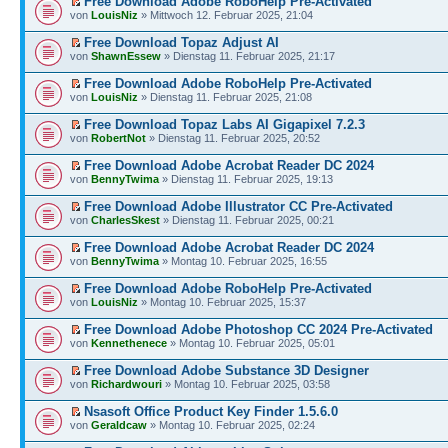
Free Download Adobe RoboHelp Pre-Activated
von
LouisNiz
» Mittwoch 12. Februar 2025, 21:04
Free Download Topaz Adjust AI
von
ShawnEssew
» Dienstag 11. Februar 2025, 21:17
Free Download Adobe RoboHelp Pre-Activated
von
LouisNiz
» Dienstag 11. Februar 2025, 21:08
Free Download Topaz Labs AI Gigapixel 7.2.3
von
RobertNot
» Dienstag 11. Februar 2025, 20:52
Free Download Adobe Acrobat Reader DC 2024
von
BennyTwima
» Dienstag 11. Februar 2025, 19:13
Free Download Adobe Illustrator CC Pre-Activated
von
CharlesSkest
» Dienstag 11. Februar 2025, 00:21
Free Download Adobe Acrobat Reader DC 2024
von
BennyTwima
» Montag 10. Februar 2025, 16:55
Free Download Adobe RoboHelp Pre-Activated
von
LouisNiz
» Montag 10. Februar 2025, 15:37
Free Download Adobe Photoshop CC 2024 Pre-Activated
von
Kennethenece
» Montag 10. Februar 2025, 05:01
Free Download Adobe Substance 3D Designer
von
Richardwouri
» Montag 10. Februar 2025, 03:58
Nsasoft Office Product Key Finder 1.5.6.0
von
Geraldcaw
» Montag 10. Februar 2025, 02:24