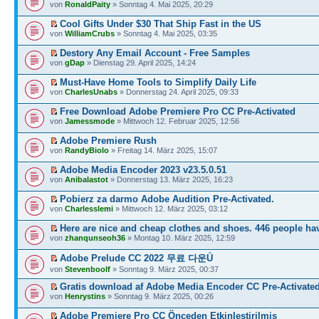
von
RonaldPaity
» Sonntag 4. Mai 2025, 20:29
Cool Gifts Under $30 That Ship Fast in the US
von
WilliamCrubs
» Sonntag 4. Mai 2025, 03:35
Destory Any Email Account - Free Samples
von
gDap
» Dienstag 29. April 2025, 14:24
Must-Have Home Tools to Simplify Daily Life
von
CharlesUnabs
» Donnerstag 24. April 2025, 09:33
Free Download Adobe Premiere Pro CC Pre-Activated
von
Jamessmode
» Mittwoch 12. Februar 2025, 12:56
Adobe Premiere Rush
von
RandyBiolo
» Freitag 14. März 2025, 15:07
Adobe Media Encoder 2023 v23.5.0.51
von
Anibalastot
» Donnerstag 13. März 2025, 16:23
Pobierz za darmo Adobe Audition Pre-Activated.
von
Charlesslemi
» Mittwoch 12. März 2025, 03:12
Here are nice and cheap clothes and shoes. 446 people ha
von
zhanqunseoh36
» Montag 10. März 2025, 12:59
Adobe Prelude CC 2022 무료 다운Ǘ
von
Stevenboolf
» Sonntag 9. März 2025, 00:37
Gratis download af Adobe Media Encoder CC Pre-Activate
von
Henrystins
» Sonntag 9. März 2025, 00:26
Adobe Premiere Pro CC Önceden Etkinleştirilmiş