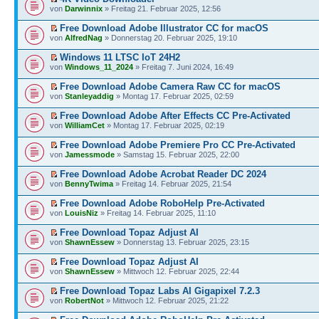
von
Darwinnix
» Freitag 21. Februar 2025, 12:56
Free Download Adobe Illustrator CC for macOS
von
AlfredNag
» Donnerstag 20. Februar 2025, 19:10
Windows 11 LTSC IoT 24H2
von
Windows_11_2024
» Freitag 7. Juni 2024, 16:49
Free Download Adobe Camera Raw CC for macOS
von
Stanleyaddig
» Montag 17. Februar 2025, 02:59
Free Download Adobe After Effects CC Pre-Activated
von
WilliamCet
» Montag 17. Februar 2025, 02:19
Free Download Adobe Premiere Pro CC Pre-Activated
von
Jamessmode
» Samstag 15. Februar 2025, 22:00
Free Download Adobe Acrobat Reader DC 2024
von
BennyTwima
» Freitag 14. Februar 2025, 21:54
Free Download Adobe RoboHelp Pre-Activated
von
LouisNiz
» Freitag 14. Februar 2025, 11:10
Free Download Topaz Adjust AI
von
ShawnEssew
» Donnerstag 13. Februar 2025, 23:15
Free Download Topaz Adjust AI
von
ShawnEssew
» Mittwoch 12. Februar 2025, 22:44
Free Download Topaz Labs AI Gigapixel 7.2.3
von
RobertNot
» Mittwoch 12. Februar 2025, 21:22