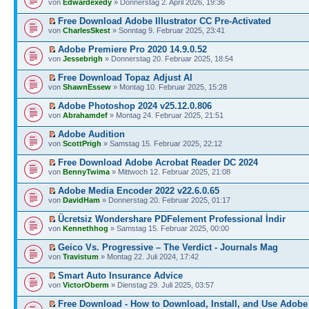
von
Edwardexedy
» Donnerstag 2. April 2026, 19:36
Free Download Adobe Illustrator CC Pre-Activated
von
CharlesSkest
» Sonntag 9. Februar 2025, 23:41
Adobe Premiere Pro 2020 14.9.0.52
von
Jessebrigh
» Donnerstag 20. Februar 2025, 18:54
Free Download Topaz Adjust AI
von
ShawnEssew
» Montag 10. Februar 2025, 15:28
Adobe Photoshop 2024 v25.12.0.806
von
Abrahamdef
» Montag 24. Februar 2025, 21:51
Adobe Audition
von
ScottPrigh
» Samstag 15. Februar 2025, 22:12
Free Download Adobe Acrobat Reader DC 2024
von
BennyTwima
» Mittwoch 12. Februar 2025, 21:08
Adobe Media Encoder 2022 v22.6.0.65
von
DavidHam
» Donnerstag 20. Februar 2025, 01:17
Ücretsiz Wondershare PDFelement Professional İndir
von
Kennethhog
» Samstag 15. Februar 2025, 00:00
Geico Vs. Progressive – The Verdict - Journals Mag
von
Travistum
» Montag 22. Juli 2024, 17:42
Smart Auto Insurance Advice
von
VictorOberm
» Dienstag 29. Juli 2025, 03:57
Free Download - How to Download, Install, and Use Adobe 