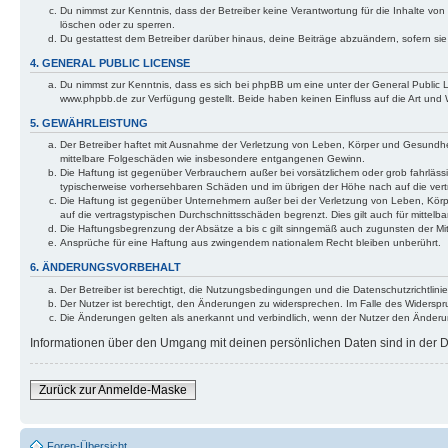
Du nimmst zur Kenntnis, dass der Betreiber keine Verantwortung für die Inhalte von 
löschen oder zu sperren.
Du gestattest dem Betreiber darüber hinaus, deine Beiträge abzuändern, sofern si
4. GENERAL PUBLIC LICENSE
Du nimmst zur Kenntnis, dass es sich bei phpBB um eine unter der General Public
www.phpbb.de zur Verfügung gestellt. Beide haben keinen Einfluss auf die Art und
5. GEWÄHRLEISTUNG
Der Betreiber haftet mit Ausnahme der Verletzung von Leben, Körper und Gesundheit u
mittelbare Folgeschäden wie insbesondere entgangenen Gewinn.
Die Haftung ist gegenüber Verbrauchern außer bei vorsätzlichem oder grob fahrläss
typischerweise vorhersehbaren Schäden und im übrigen der Höhe nach auf die vert
Die Haftung ist gegenüber Unternehmern außer bei der Verletzung von Leben, Körp
auf die vertragstypischen Durchschnittsschäden begrenzt. Dies gilt auch für mitt
Die Haftungsbegrenzung der Absätze a bis c gilt sinngemäß auch zugunsten der Mita
Ansprüche für eine Haftung aus zwingendem nationalem Recht bleiben unberührt.
6. ÄNDERUNGSVORBEHALT
Der Betreiber ist berechtigt, die Nutzungsbedingungen und die Datenschutzrichtlinie
Der Nutzer ist berechtigt, den Änderungen zu widersprechen. Im Falle des Widerspr
Die Änderungen gelten als anerkannt und verbindlich, wenn der Nutzer den Änder
Informationen über den Umgang mit deinen persönlichen Daten sind in der Da
Zurück zur Anmelde-Maske
Foren-Übersicht