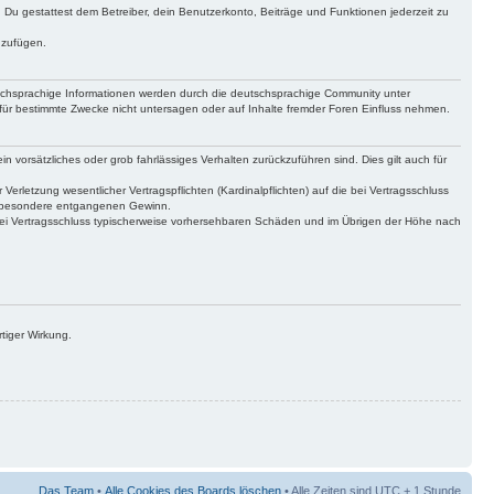
t. Du gestattest dem Betreiber, dein Benutzerkonto, Beiträge und Funktionen jederzeit zu
uzufügen.
tschsprachige Informationen werden durch die deutschsprachige Community unter
für bestimmte Zwecke nicht untersagen oder auf Inhalte fremder Foren Einfluss nehmen.
n vorsätzliches oder grob fahrlässiges Verhalten zurückzuführen sind. Dies gilt auch für
letzung wesentlicher Vertragspflichten (Kardinalpflichten) auf die bei Vertragsschluss
insbesondere entgangenen Gewinn.
bei Vertragsschluss typischerweise vorhersehbaren Schäden und im Übrigen der Höhe nach
tiger Wirkung.
Das Team
•
Alle Cookies des Boards löschen
• Alle Zeiten sind UTC + 1 Stunde