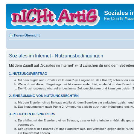
Soziales i
Hier könnt Ihr Frage
Foren-Übersicht
Soziales im Internet - Nutzungsbedingungen
Mit dem Zugriff auf „Soziales im Internet“ wird zwischen dir und dem Betreib
1. NUTZUNGSVERTRAG
Mit dem Zugriff auf „Soziales im Internet“ (im Folgenden „das Board“) schließt du 
Wenn du mit diesen Regelungen nicht einverstanden bist, so darfst du das Board nic
Der Nutzungsvertrag wird auf unbestimmte Zeit geschlossen und kann von beiden Se
2. EINRÄUMUNG VON NUTZUNGSRECHTEN
Mit dem Erstellen eines Beitrags erteilst du dem Betreiber ein einfaches, zeitlich
Das Nutzungsrecht nach Punkt 2, Unterpunkt a bleibt auch nach Kündigung des N
3. PFLICHTEN DES NUTZERS
Du erklärst mit der Erstellung eines Beitrags, dass er keine Inhalte enthält, die g
verwenden.
Der Betreiber des Boards übt das Hausrecht aus. Bei Verstößen gegen diese Nutzu
ein Hausverbot erteilen.