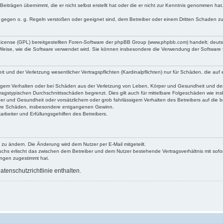
Beiträgen übernimmt, die er nicht selbst erstellt hat oder die er nicht zur Kenntnis genommen ha
e gegen o. g. Regeln verstoßen oder geeignet sind, dem Betreiber oder einem Dritten Schaden z
 License (GPL) bereitgestellten Foren-Software der phpBB Group (www.phpbb.com) handelt; deu
 Weise, wie die Software verwendet wird. Sie können insbesondere die Verwendung der Software 
nd der Verletzung wesentlicher Vertragspflichten (Kardinalpflichten) nur für Schäden, die auf ei
igem Verhalten oder bei Schäden aus der Verletzung von Leben, Körper und Gesundheit und der Ver
ragstypischen Durchschnittsschäden begrenzt. Dies gilt auch für mittelbare Folgeschäden wie 
er und Gesundheit oder vorsätzlichem oder grob fahrlässigem Verhalten des Betreibers auf die 
elbare Schäden, insbesondere entgangenen Gewinn.
rbeiter und Erfüllungsgehilfen des Betreibers.
 zu ändern. Die Änderung wird dem Nutzer per E-Mail mitgeteilt.
uchs erlischt das zwischen dem Betreiber und dem Nutzer bestehende Vertragsverhältnis mit sofor
ungen zugestimmt hat.
tenschutzrichtlinie enthalten.