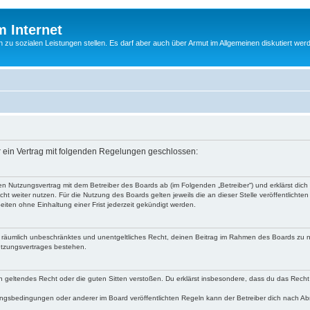
m Internet
n zu sozialen Leistungen stellen. Es darf aber auch über Armut im Allgemeinen diskutiert wer
er ein Vertrag mit folgenden Regelungen geschlossen:
einen Nutzungsvertrag mit dem Betreiber des Boards ab (im Folgenden „Betreiber“) und erklärst d
ht weiter nutzen. Für die Nutzung des Boards gelten jeweils die an dieser Stelle veröffentlichte
iten ohne Einhaltung einer Frist jederzeit gekündigt werden.
 und räumlich unbeschränktes und unentgeltliches Recht, deinen Beitrag im Rahmen des Boards zu 
utzungsvertrages bestehen.
egen geltendes Recht oder die guten Sitten verstoßen. Du erklärst insbesondere, dass du das Recht
ngsbedingungen oder anderer im Board veröffentlichten Regeln kann der Betreiber dich nach A