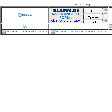
W e r b u n g