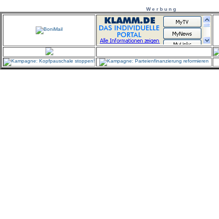
W e r b u n g