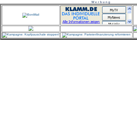
W e r b u n g