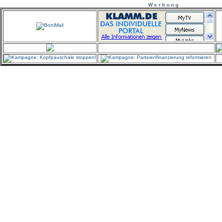
W e r b u n g