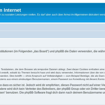
m Internet
n zu sozialen Leistungen stellen. Es darf aber auch über Armut im Allgemeinen diskutiert wer
ne Institutionen (im Folgenden „das Board“) und phpBB die Daten verwenden, die 
e Textdateien, die dein Browser als temporäre Dateien ablegt. Zwei dieser Cookies enthalten e
ird erstellt, sobald du Themen besucht hast und wird dazu verwendet, Informationen über die vo
rden. Dies betrifft — ohne Anspruch auf Vollständigkeit — zum Beispiel Beiträge, die als Gast e
ndestens aus einem eindeutigen Benutzernamen, einem Passwort zur Anmeldung mit diesem Konto u
 dass es sicher ist. Jedoch wird dir empfohlen, dieses Passwort nicht auf einer V
re wird dich kein Vertreter des Betreibers, der phpBB Group oder ein Dritter ber
ssen“ benutzen. Die phpBB-Software fragt dich dann nach deinem Benutzername un
.