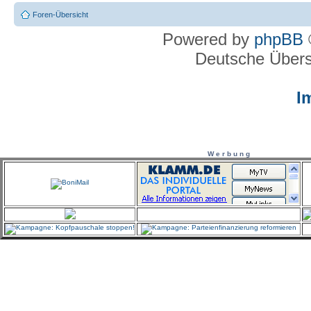
Foren-Übersicht
Powered by
phpBB
Deutsche Über
I
W e r b u n g