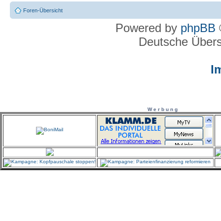
Foren-Übersicht
Powered by
phpBB
Deutsche Über
I
W e r b u n g