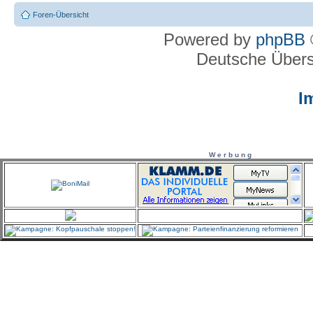
Foren-Übersicht
Powered by
phpBB
Deutsche Über
I
W e r b u n g