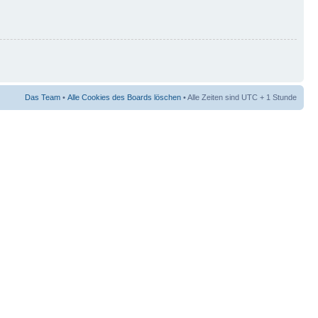
Das Team
•
Alle Cookies des Boards löschen
• Alle Zeiten sind UTC + 1 Stunde