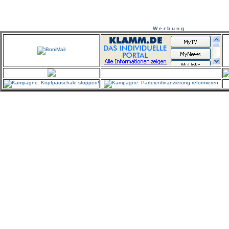
W e r b u n g