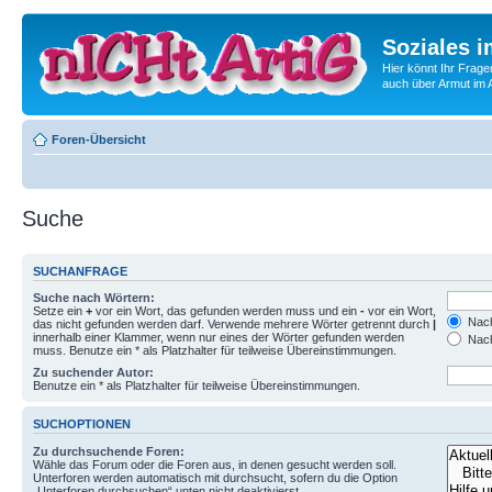
Soziales i
Hier könnt Ihr Frage
auch über Armut im A
Foren-Übersicht
Suche
SUCHANFRAGE
Suche nach Wörtern:
Setze ein
+
vor ein Wort, das gefunden werden muss und ein
-
vor ein Wort,
Nach
das nicht gefunden werden darf. Verwende mehrere Wörter getrennt durch
|
innerhalb einer Klammer, wenn nur eines der Wörter gefunden werden
Nach
muss. Benutze ein * als Platzhalter für teilweise Übereinstimmungen.
Zu suchender Autor:
Benutze ein * als Platzhalter für teilweise Übereinstimmungen.
SUCHOPTIONEN
Zu durchsuchende Foren:
Wähle das Forum oder die Foren aus, in denen gesucht werden soll.
Unterforen werden automatisch mit durchsucht, sofern du die Option
„Unterforen durchsuchen“ unten nicht deaktivierst.