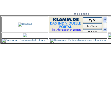
W e r b u n g