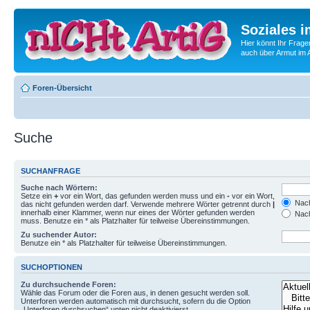
Soziales i
Hier könnt Ihr Frage
auch über Armut im A
Foren-Übersicht
Suche
SUCHANFRAGE
Suche nach Wörtern:
Setze ein
+
vor ein Wort, das gefunden werden muss und ein
-
vor ein Wort,
Nach
das nicht gefunden werden darf. Verwende mehrere Wörter getrennt durch
|
innerhalb einer Klammer, wenn nur eines der Wörter gefunden werden
Nach
muss. Benutze ein * als Platzhalter für teilweise Übereinstimmungen.
Zu suchender Autor:
Benutze ein * als Platzhalter für teilweise Übereinstimmungen.
SUCHOPTIONEN
Zu durchsuchende Foren:
Wähle das Forum oder die Foren aus, in denen gesucht werden soll.
Unterforen werden automatisch mit durchsucht, sofern du die Option
„Unterforen durchsuchen“ unten nicht deaktivierst.