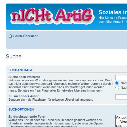
Soziales i
Hier könnt Ihr Frage
auch über Armut im A
Foren-Übersicht
Suche
SUCHANFRAGE
Suche nach Wörtern:
Setze ein
+
vor ein Wort, das gefunden werden muss und ein
-
vor ein Wort,
Nach
das nicht gefunden werden darf. Verwende mehrere Wörter getrennt durch
|
innerhalb einer Klammer, wenn nur eines der Wörter gefunden werden
Nach
muss. Benutze ein * als Platzhalter für teilweise Übereinstimmungen.
Zu suchender Autor:
Benutze ein * als Platzhalter für teilweise Übereinstimmungen.
SUCHOPTIONEN
Zu durchsuchende Foren:
Wähle das Forum oder die Foren aus, in denen gesucht werden soll.
Unterforen werden automatisch mit durchsucht, sofern du die Option
„Unterforen durchsuchen“ unten nicht deaktivierst.