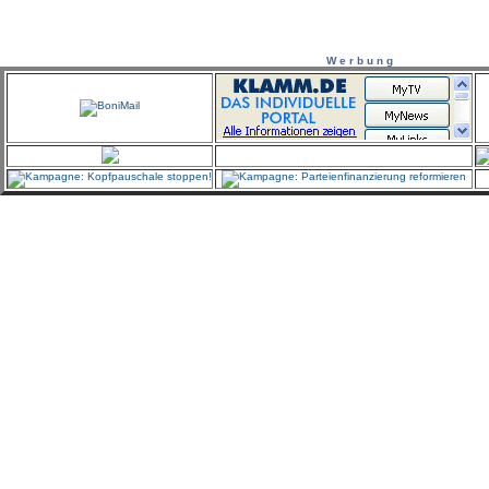
W e r b u n g