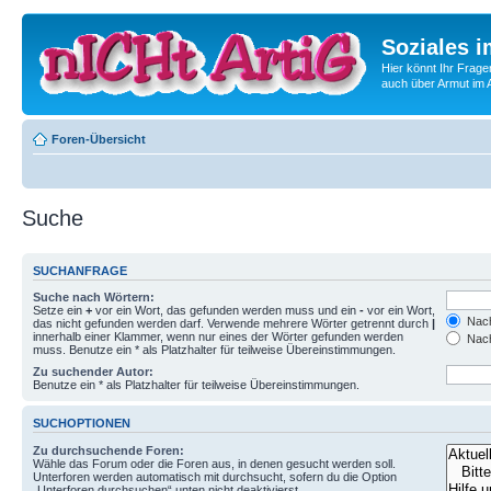
Soziales i
Hier könnt Ihr Frage
auch über Armut im A
Foren-Übersicht
Suche
SUCHANFRAGE
Suche nach Wörtern:
Setze ein
+
vor ein Wort, das gefunden werden muss und ein
-
vor ein Wort,
Nach
das nicht gefunden werden darf. Verwende mehrere Wörter getrennt durch
|
innerhalb einer Klammer, wenn nur eines der Wörter gefunden werden
Nach
muss. Benutze ein * als Platzhalter für teilweise Übereinstimmungen.
Zu suchender Autor:
Benutze ein * als Platzhalter für teilweise Übereinstimmungen.
SUCHOPTIONEN
Zu durchsuchende Foren:
Wähle das Forum oder die Foren aus, in denen gesucht werden soll.
Unterforen werden automatisch mit durchsucht, sofern du die Option
„Unterforen durchsuchen“ unten nicht deaktivierst.