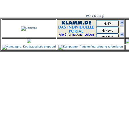
W e r b u n g