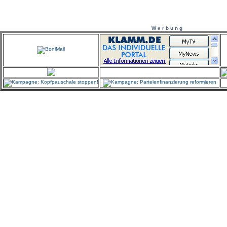
W e r b u n g