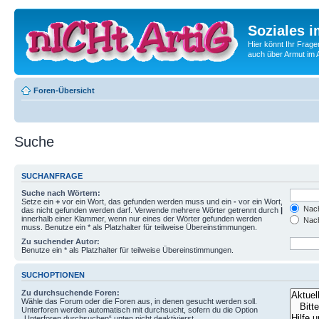
Soziales i
Hier könnt Ihr Frage
auch über Armut im A
Foren-Übersicht
Suche
SUCHANFRAGE
Suche nach Wörtern:
Setze ein
+
vor ein Wort, das gefunden werden muss und ein
-
vor ein Wort,
Nach
das nicht gefunden werden darf. Verwende mehrere Wörter getrennt durch
|
innerhalb einer Klammer, wenn nur eines der Wörter gefunden werden
Nach
muss. Benutze ein * als Platzhalter für teilweise Übereinstimmungen.
Zu suchender Autor:
Benutze ein * als Platzhalter für teilweise Übereinstimmungen.
SUCHOPTIONEN
Zu durchsuchende Foren:
Wähle das Forum oder die Foren aus, in denen gesucht werden soll.
Unterforen werden automatisch mit durchsucht, sofern du die Option
„Unterforen durchsuchen“ unten nicht deaktivierst.