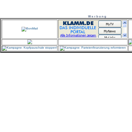
W e r b u n g