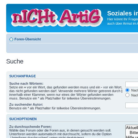
Soziales i
Hier könnt Ihr Frage
auch über Armut im A
Foren-Übersicht
Suche
SUCHANFRAGE
Suche nach Wörtern:
Setze ein
+
vor ein Wort, das gefunden werden muss und ein
-
vor ein Wort,
Nach
das nicht gefunden werden darf. Verwende mehrere Wörter getrennt durch
|
innerhalb einer Klammer, wenn nur eines der Wörter gefunden werden
Nach
muss. Benutze ein * als Platzhalter für teilweise Übereinstimmungen.
Zu suchender Autor:
Benutze ein * als Platzhalter für teilweise Übereinstimmungen.
SUCHOPTIONEN
Zu durchsuchende Foren:
Wähle das Forum oder die Foren aus, in denen gesucht werden soll.
Unterforen werden automatisch mit durchsucht, sofern du die Option
„Unterforen durchsuchen“ unten nicht deaktivierst.