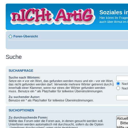
Soziales i
Hier könnt Ihr Frage
auch über Armut im A
Foren-Übersicht
Suche
SUCHANFRAGE
Suche nach Wörtern:
Setze ein
+
vor ein Wort, das gefunden werden muss und ein
-
vor ein Wort,
Nach
das nicht gefunden werden darf. Verwende mehrere Wörter getrennt durch
|
innerhalb einer Klammer, wenn nur eines der Wörter gefunden werden
Nach
muss. Benutze ein * als Platzhalter für teilweise Übereinstimmungen.
Zu suchender Autor:
Benutze ein * als Platzhalter für teilweise Übereinstimmungen.
SUCHOPTIONEN
Zu durchsuchende Foren:
Wähle das Forum oder die Foren aus, in denen gesucht werden soll.
Unterforen werden automatisch mit durchsucht, sofern du die Option
„Unterforen durchsuchen“ unten nicht deaktivierst.