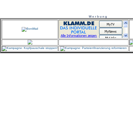
W e r b u n g