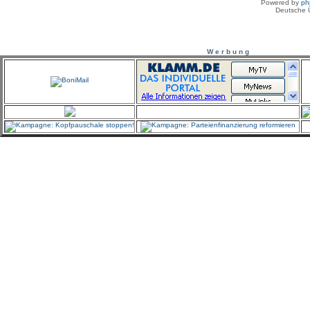
Powered by
ph
Deutsche 
W e r b u n g