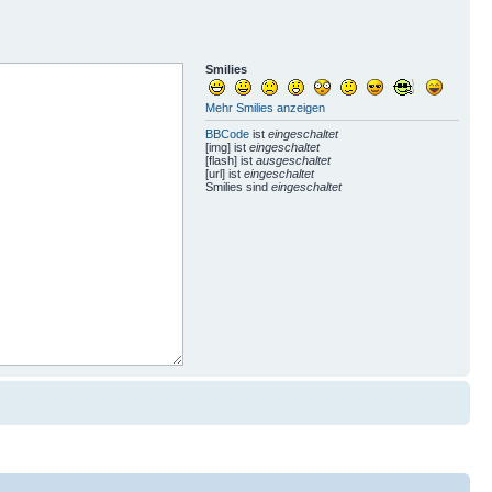
Smilies
Mehr Smilies anzeigen
BBCode
ist
eingeschaltet
[img] ist
eingeschaltet
[flash] ist
ausgeschaltet
[url] ist
eingeschaltet
Smilies sind
eingeschaltet