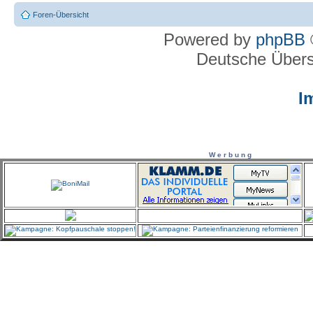
Foren-Übersicht
Powered by
phpBB
Deutsche Über
I
W e r b u n g