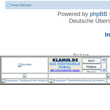
Foren-Übersicht
Powered by
phpBB
Deutsche Über
I
W e r b u n g