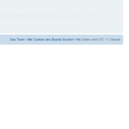
Das Team
•
Alle Cookies des Boards löschen
• Alle Zeiten sind UTC + 1 Stunde