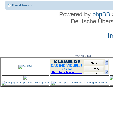
Foren-Übersicht
Powered by
phpBB
Deutsche Über
I
W e r b u n g