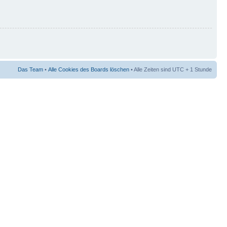
Das Team
•
Alle Cookies des Boards löschen
• Alle Zeiten sind UTC + 1 Stunde