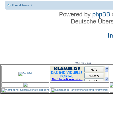
Foren-Übersicht
Powered by
phpBB
Deutsche Über
I
W e r b u n g