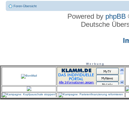
Foren-Übersicht
Powered by
phpBB
Deutsche Über
I
W e r b u n g