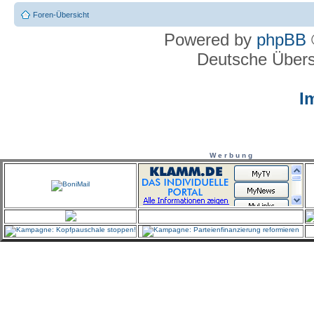
Foren-Übersicht
Powered by
phpBB
Deutsche Über
I
W e r b u n g