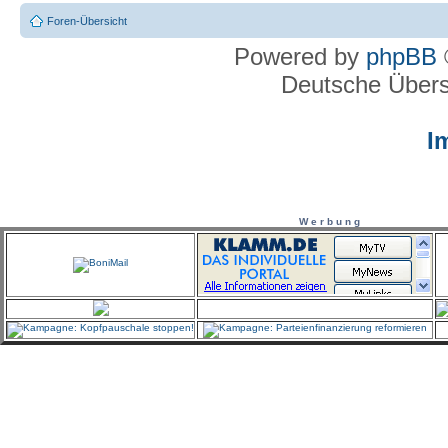
Foren-Übersicht
Powered by
phpBB
Deutsche Über
I
W e r b u n g