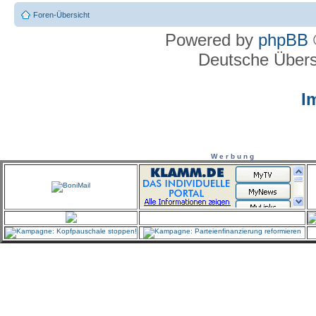
Foren-Übersicht
Powered by
phpBB
Deutsche Über
I
W e r b u n g