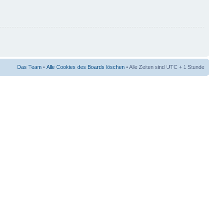
Das Team
•
Alle Cookies des Boards löschen
• Alle Zeiten sind UTC + 1 Stunde