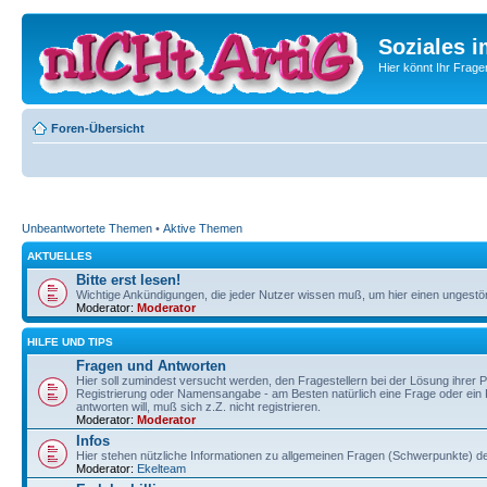
Soziales i
Hier könnt Ihr Frage
Foren-Übersicht
Unbeantwortete Themen
•
Aktive Themen
AKTUELLES
Bitte erst lesen!
Wichtige Ankündigungen, die jeder Nutzer wissen muß, um hier einen ungestör
Moderator:
Moderator
HILFE UND TIPS
Fragen und Antworten
Hier soll zumindest versucht werden, den Fragestellern bei der Lösung ihrer
Registrierung oder Namensangabe - am Besten natürlich eine Frage oder ein 
antworten will, muß sich z.Z. nicht registrieren.
Moderator:
Moderator
Infos
Hier stehen nützliche Informationen zu allgemeinen Fragen (Schwerpunkte) der
Moderator:
Ekelteam