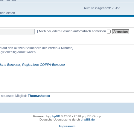
Aufrufe insgesamt: 75151
er leisten.
|
Mich bei jedem Besuch automatisch anmelden
nd auf den aktiven Besuchern der letzten 4 Minuten)
leichzeitig online waren.
ierte Benutzer
,
Registrierte COPPA-Benutzer
 neuestes Mitglied:
Thomashesee
Powered by
phpBB
© 2000 - 2010 phpBB Group
Deutsche Übersetzung durch
phpBB.de
Impressum