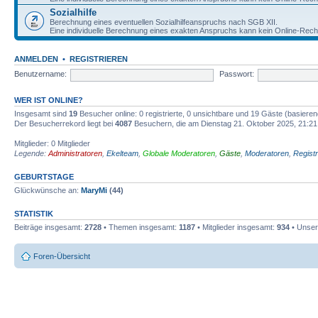
Sozialhilfe
Berechnung eines eventuellen Sozialhilfeanspruchs nach SGB XII.
Eine individuelle Berechnung eines exakten Anspruchs kann kein Online-Rechn
ANMELDEN
•
REGISTRIEREN
Benutzername:
Passwort:
WER IST ONLINE?
Insgesamt sind
19
Besucher online: 0 registrierte, 0 unsichtbare und 19 Gäste (basiere
Der Besucherrekord liegt bei
4087
Besuchern, die am Dienstag 21. Oktober 2025, 21:21 g
Mitglieder: 0 Mitglieder
Legende:
Administratoren
,
Ekelteam
,
Globale Moderatoren
,
Gäste
,
Moderatoren
,
Registr
GEBURTSTAGE
Glückwünsche an:
MaryMi
(44)
STATISTIK
Beiträge insgesamt:
2728
• Themen insgesamt:
1187
• Mitglieder insgesamt:
934
• Unser
Foren-Übersicht