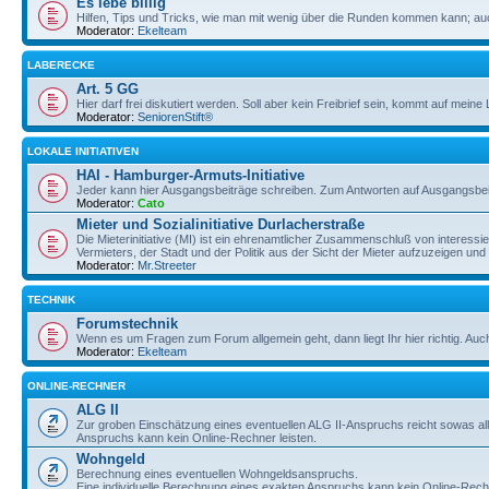
Es lebe billig
Hilfen, Tips und Tricks, wie man mit wenig über die Runden kommen kann; au
Moderator:
Ekelteam
LABERECKE
Art. 5 GG
Hier darf frei diskutiert werden. Soll aber kein Freibrief sein, kommt auf mein
Moderator:
SeniorenStift®
LOKALE INITIATIVEN
HAI - Hamburger-Armuts-Initiative
Jeder kann hier Ausgangsbeiträge schreiben. Zum Antworten auf Ausgangsbeitr
Moderator:
Cato
Mieter und Sozialinitiative Durlacherstraße
Die Mieterinitiative (MI) ist ein ehrenamtlicher Zusammenschluß von interes
Vermieters, der Stadt und der Politik aus der Sicht der Mieter aufzuzeigen un
Moderator:
Mr.Streeter
TECHNIK
Forumstechnik
Wenn es um Fragen zum Forum allgemein geht, dann liegt Ihr hier richtig. A
Moderator:
Ekelteam
ONLINE-RECHNER
ALG II
Zur groben Einschätzung eines eventuellen ALG II-Anspruchs reicht sowas all
Anspruchs kann kein Online-Rechner leisten.
Wohngeld
Berechnung eines eventuellen Wohngeldsanspruchs.
Eine individuelle Berechnung eines exakten Anspruchs kann kein Online-Rechn