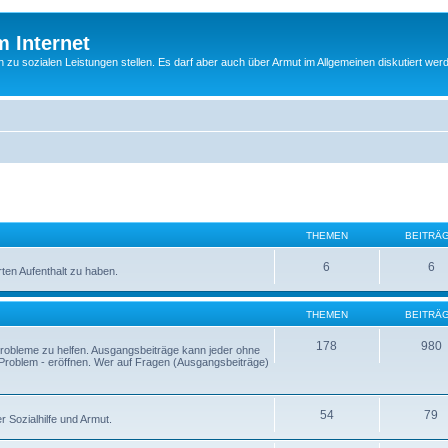
m Internet
n zu sozialen Leistungen stellen. Es darf aber auch über Armut im Allgemeinen diskutiert wer
THEMEN
BEITRÄ
6
6
ten Aufenthalt zu haben.
THEMEN
BEITRÄ
178
980
 Probleme zu helfen. Ausgangsbeiträge kann jeder ohne
Problem - eröffnen. Wer auf Fragen (Ausgangsbeiträge)
54
79
 Sozialhilfe und Armut.