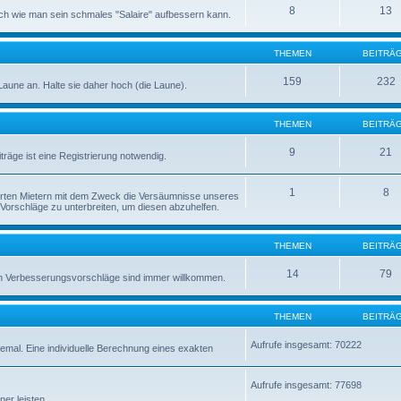
8
13
ch wie man sein schmales "Salaire" aufbessern kann.
THEMEN
BEITRÄ
159
232
e Laune an. Halte sie daher hoch (die Laune).
THEMEN
BEITRÄ
9
21
äge ist eine Registrierung notwendig.
1
8
sierten Mietern mit dem Zweck die Versäumnisse unseres
d Vorschläge zu unterbreiten, um diesen abzuhelfen.
THEMEN
BEITRÄ
14
79
uch Verbesserungsvorschläge sind immer willkommen.
THEMEN
BEITRÄ
Aufrufe insgesamt: 70222
emal. Eine individuelle Berechnung eines exakten
Aufrufe insgesamt: 77698
er leisten.