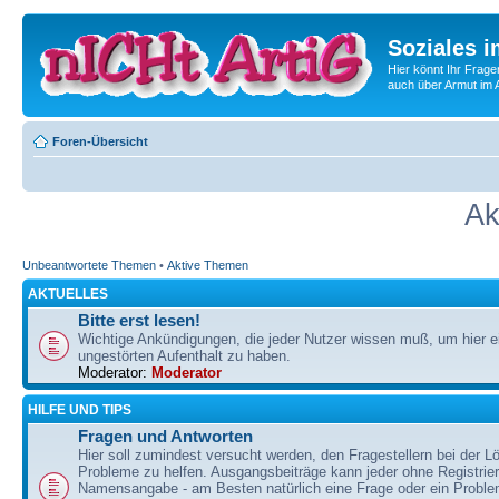
Soziales i
Hier könnt Ihr Frage
auch über Armut im A
Foren-Übersicht
Ak
Unbeantwortete Themen
•
Aktive Themen
AKTUELLES
Bitte erst lesen!
Wichtige Ankündigungen, die jeder Nutzer wissen muß, um hier e
ungestörten Aufenthalt zu haben.
Moderator:
Moderator
HILFE UND TIPS
Fragen und Antworten
Hier soll zumindest versucht werden, den Fragestellern bei der Lö
Probleme zu helfen. Ausgangsbeiträge kann jeder ohne Registrie
Namensangabe - am Besten natürlich eine Frage oder ein Problem