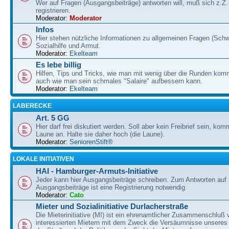
Wer auf Fragen (Ausgangsbeiträge) antworten will, muß sich z.Z.
registrieren.
Moderator:
Moderator
Infos
Hier stehen nützliche Informationen zu allgemeinen Fragen (Schw
Sozialhilfe und Armut.
Moderator:
Ekelteam
Es lebe billig
Hilfen, Tips und Tricks, wie man mit wenig über die Runden ko
auch wie man sein schmales "Salaire" aufbessern kann.
Moderator:
Ekelteam
LABERECKE
Art. 5 GG
Hier darf frei diskutiert werden. Soll aber kein Freibrief sein, ko
Laune an. Halte sie daher hoch (die Laune).
Moderator:
SeniorenStift®
LOKALE INITIATIVEN
HAI - Hamburger-Armuts-Initiative
Jeder kann hier Ausgangsbeiträge schreiben. Zum Antworten auf
Ausgangsbeiträge ist eine Registrierung notwendig.
Moderator:
Cato
Mieter und Sozialinitiative Durlacherstraße
Die Mieterinitiative (MI) ist ein ehrenamtlicher Zusammenschluß 
interessierten Mietern mit dem Zweck die Versäumnisse unseres 