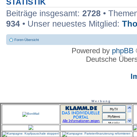
STATISTIK
Beiträge insgesamt:
2728
• Themen
934
• Unser neuestes Mitglied:
Th
Foren-Übersicht
Powered by
phpBB
Deutsche Über
I
W e r b u n g