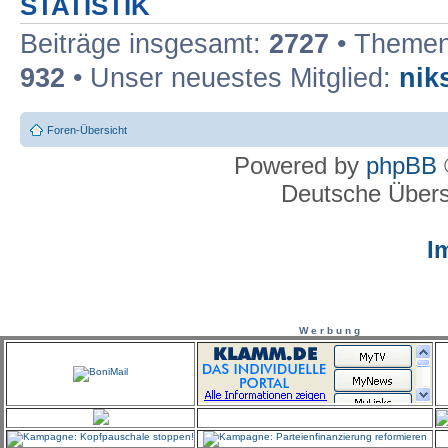
STATISTIK
Beiträge insgesamt:
2727
• Themen
932
• Unser neuestes Mitglied:
nik
Foren-Übersicht
Powered by
phpBB
Deutsche Über
I
W e r b u n g