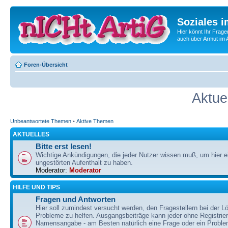
Soziales i
Hier könnt Ihr Frage
auch über Armut im A
Foren-Übersicht
Aktue
Unbeantwortete Themen
•
Aktive Themen
AKTUELLES
Bitte erst lesen!
Wichtige Ankündigungen, die jeder Nutzer wissen muß, um hier e
ungestörten Aufenthalt zu haben.
Moderator:
Moderator
HILFE UND TIPS
Fragen und Antworten
Hier soll zumindest versucht werden, den Fragestellern bei der Lö
Probleme zu helfen. Ausgangsbeiträge kann jeder ohne Registrie
Namensangabe - am Besten natürlich eine Frage oder ein Problem