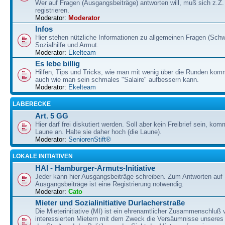
Wer auf Fragen (Ausgangsbeiträge) antworten will, muß sich z.Z.
registrieren.
Moderator:
Moderator
Infos
Hier stehen nützliche Informationen zu allgemeinen Fragen (Schw
Sozialhilfe und Armut.
Moderator:
Ekelteam
Es lebe billig
Hilfen, Tips und Tricks, wie man mit wenig über die Runden ko
auch wie man sein schmales "Salaire" aufbessern kann.
Moderator:
Ekelteam
LABERECKE
Art. 5 GG
Hier darf frei diskutiert werden. Soll aber kein Freibrief sein, ko
Laune an. Halte sie daher hoch (die Laune).
Moderator:
SeniorenStift®
LOKALE INITIATIVEN
HAI - Hamburger-Armuts-Initiative
Jeder kann hier Ausgangsbeiträge schreiben. Zum Antworten auf
Ausgangsbeiträge ist eine Registrierung notwendig.
Moderator:
Cato
Mieter und Sozialinitiative Durlacherstraße
Die Mieterinitiative (MI) ist ein ehrenamtlicher Zusammenschluß 
interessierten Mietern mit dem Zweck die Versäumnisse unseres 