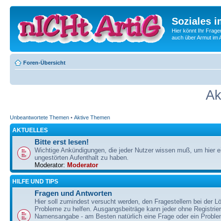
Soziales i
Hier könnt Ihr Frage
auch über Armut im A
Foren-Übersicht
Ak
Unbeantwortete Themen
•
Aktive Themen
AKTUELLES
Bitte erst lesen!
Wichtige Ankündigungen, die jeder Nutzer wissen muß, um hier e
ungestörten Aufenthalt zu haben.
Moderator:
Moderator
HILFE UND TIPS
Fragen und Antworten
Hier soll zumindest versucht werden, den Fragestellern bei der Lö
Probleme zu helfen. Ausgangsbeiträge kann jeder ohne Registrie
Namensangabe - am Besten natürlich eine Frage oder ein Problem