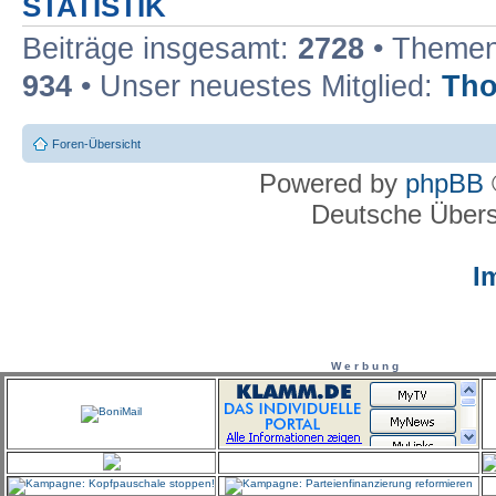
STATISTIK
Beiträge insgesamt:
2728
• Themen
934
• Unser neuestes Mitglied:
Th
Foren-Übersicht
Powered by
phpBB
Deutsche Über
I
W e r b u n g