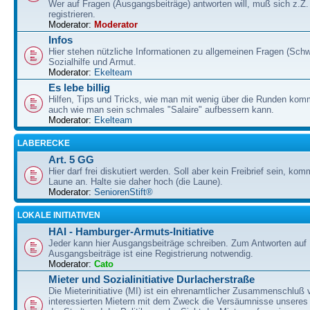
Wer auf Fragen (Ausgangsbeiträge) antworten will, muß sich z.Z.
registrieren.
Moderator:
Moderator
Infos
Hier stehen nützliche Informationen zu allgemeinen Fragen (Schw
Sozialhilfe und Armut.
Moderator:
Ekelteam
Es lebe billig
Hilfen, Tips und Tricks, wie man mit wenig über die Runden ko
auch wie man sein schmales "Salaire" aufbessern kann.
Moderator:
Ekelteam
LABERECKE
Art. 5 GG
Hier darf frei diskutiert werden. Soll aber kein Freibrief sein, ko
Laune an. Halte sie daher hoch (die Laune).
Moderator:
SeniorenStift®
LOKALE INITIATIVEN
HAI - Hamburger-Armuts-Initiative
Jeder kann hier Ausgangsbeiträge schreiben. Zum Antworten auf
Ausgangsbeiträge ist eine Registrierung notwendig.
Moderator:
Cato
Mieter und Sozialinitiative Durlacherstraße
Die Mieterinitiative (MI) ist ein ehrenamtlicher Zusammenschluß 
interessierten Mietern mit dem Zweck die Versäumnisse unseres 