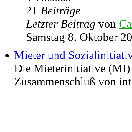
HAI - Hamburger-Armuts-
Jeder kann hier Ausgangs
Antworten auf Ausgangsbe
notwendig.
Moderator:
Cato
9
Themen
21
Beiträge
Letzter Beitrag
von
Ca