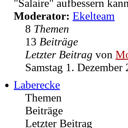
Es lebe billig
Hilfen, Tips und Tricks,
Runden kommen kann; au
"Salaire" aufbessern kann
Moderator:
Ekelteam
8
Themen
13
Beiträge
Letzter Beitrag
von
Mo