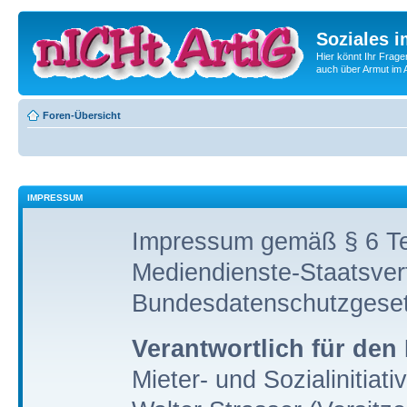
Soziales i
Hier könnt Ihr Frage
auch über Armut im A
Foren-Übersicht
IMPRESSUM
Impressum gemäß § 6 Te
Mediendienste-Staatsver
Bundesdatenschutzgese
Verantwortlich für den 
Mieter- und Sozialinitiati