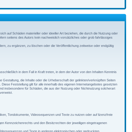
 sich auf Schäden materieller oder ideeller Art beziehen, die durch die Nutzung oder
ern seitens des Autors kein nachweislich vorsätzliches oder grob fahrlässiges
ern, zu ergänzen, zu löschen oder die Veröffentlichung zeitweise oder endgültig
chließlich in dem Fall in Kraft treten, in dem der Autor von den Inhalten Kenntnis
ge Gestaltung, die Inhalte oder die Urheberschaft der gelinkten/verknüpften Seiten
n. Diese Feststellung gilt für alle innerhalb des eigenen Internetangebotes gesetzten
e und insbesondere für Schäden, die aus der Nutzung oder Nichtnutzung solcherart
 verweist.
afiken, Tondokumente, Videosequenzen und Texte zu nutzen oder auf lizenzfreie
gen Kennzeichenrechts und den Besitzrechten der jeweiligen eingetragenen
e, Videosequenzen und Texte in anderen elektronischen oder gedruckten