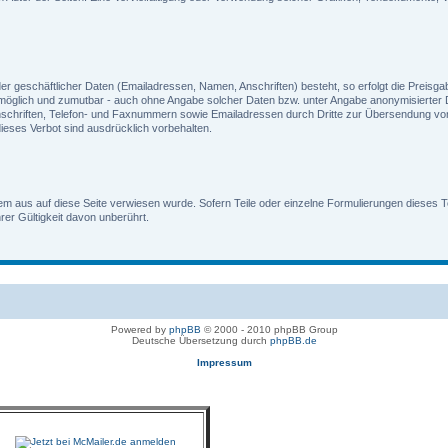
er geschäftlicher Daten (Emailadressen, Namen, Anschriften) besteht, so erfolgt die Preisgab
 möglich und zumutbar - auch ohne Angabe solcher Daten bzw. unter Angabe anonymisierte
chriften, Telefon- und Faxnummern sowie Emailadressen durch Dritte zur Übersendung von ni
eses Verbot sind ausdrücklich vorbehalten.
em aus auf diese Seite verwiesen wurde. Sofern Teile oder einzelne Formulierungen dieses Te
hrer Gültigkeit davon unberührt.
Powered by
phpBB
© 2000 - 2010 phpBB Group
Deutsche Übersetzung durch
phpBB.de
Impressum