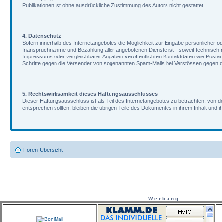
Publikationen ist ohne ausdrückliche Zustimmung des Autors nicht gestattet.
4. Datenschutz
Sofern innerhalb des Internetangebotes die Möglichkeit zur Eingabe persönlicher od
Inanspruchnahme und Bezahlung aller angebotenen Dienste ist - soweit technisch
Impressums oder vergleichbarer Angaben veröffentlichten Kontaktdaten wie Postans
Schritte gegen die Versender von sogenannten Spam-Mails bei Verstössen gegen di
5. Rechtswirksamkeit dieses Haftungsausschlusses
Dieser Haftungsausschluss ist als Teil des Internetangebotes zu betrachten, von d
entsprechen sollten, bleiben die übrigen Teile des Dokumentes in ihrem Inhalt und i
Foren-Übersicht
W e r b u n g