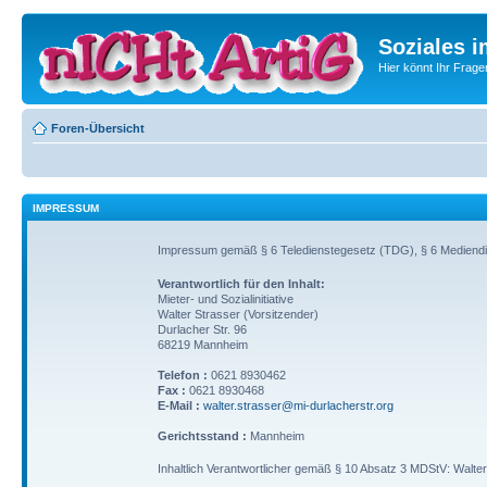
Soziales i
Hier könnt Ihr Frage
Foren-Übersicht
IMPRESSUM
Impressum gemäß § 6 Teledienstegesetz (TDG), § 6 Mediend
Verantwortlich für den Inhalt:
Mieter- und Sozialinitiative
Walter Strasser (Vorsitzender)
Durlacher Str. 96
68219 Mannheim
Telefon :
0621 8930462
Fax :
0621 8930468
E-Mail :
walter.strasser@mi-durlacherstr.org
Gerichtsstand :
Mannheim
Inhaltlich Verantwortlicher gemäß § 10 Absatz 3 MDStV: Walter