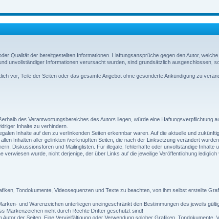
t oder Qualität der bereitgestellten Informationen. Haftungsansprüche gegen den Autor, welche
nd unvollständiger Informationen verursacht wurden, sind grundsätzlich ausgeschlossen, sof
cklich vor, Teile der Seiten oder das gesamte Angebot ohne gesonderte Ankündigung zu veränd
ßerhalb des Verantwortungsbereiches des Autors liegen, würde eine Haftungsverpflichtung auss
driger Inhalte zu verhindern.
legalen Inhalte auf den zu verlinkenden Seiten erkennbar waren. Auf die aktuelle und zukünfti
n allen Inhalten aller gelinkten /verknüpften Seiten, die nach der Linksetzung verändert wurde
n, Diskussionsforen und Mailinglisten. Für illegale, fehlerhafte oder unvollständige Inhalt
e verwiesen wurde, nicht derjenige, der über Links auf die jeweilige Veröffentlichung lediglich
 Grafiken, Tondokumente, Videosequenzen und Texte zu beachten, von ihm selbst erstellte Gr
n Marken- und Warenzeichen unterliegen uneingeschränkt den Bestimmungen des jeweils gülti
ass Markenzeichen nicht durch Rechte Dritter geschützt sind!
n beim Autor der Seiten. Eine Vervielfältigung oder Verwendung solcher Grafiken, Tondokument