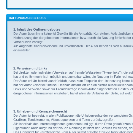
HAFTUNGSAUSSCHLUSS
1. Inhalt des Onlineangebotes
Der Autor übernimmt keinerlei Gewähr für die Aktualität, Korrektheit, Vollständigkei
Nichtnutzung der dargebotenen Informationen bzw. durch die Nutzung fehlerhafter u
Verschulden vorliegt.
Alle Angebote sind freibleibend und unverbindlich. Der Autor behält es sich ausdrü
einzustellen.
2. Verweise und Links
Bei direkten oder indirekten Verweisen auf fremde Webseiten ("Hyperlinks"), die au
hat und es ihm technisch möglich und zumutbar wäre, die Nutzung im Falle rechtswi
Der Autor erklärt hiermit ausdrücklich, dass zum Zeitpunkt der Linksetzung keine il
hat der Autor keinerlei Einfluss. Deshalb distanziert er sich hiermit ausdrücklich vo
Links und Verweise sowie für Fremdeinträge in vom Autor eingerichteten Gästebücher
dargebotener Informationen entstehen, haftet allein der Anbieter der Seite, auf welch
3. Urheber- und Kennzeichenrecht
Der Autor ist bestrebt, in allen Publikationen die Urheberrechte der verwendeten
Grafiken, Tondokumente, Videosequenzen und Texte zurückzugreifen.
Alle innerhalb des Internetangebotes genannten und ggf. durch Dritte geschützte
Eigentümer. Allein aufgrund der bloßen Nennung ist nicht der Schluss zu ziehen, d
Das Copyright für veröffentlichte, vom Autor selbst erstellte Objekte bleibt allei