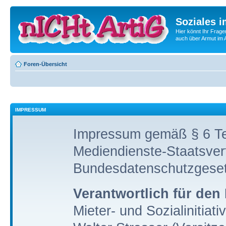
Soziales i
Hier könnt Ihr Frage
auch über Armut im A
Foren-Übersicht
IMPRESSUM
Impressum gemäß § 6 Te
Mediendienste-Staatsver
Bundesdatenschutzgese
Verantwortlich für den 
Mieter- und Sozialinitiati