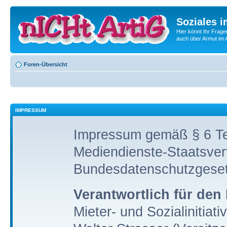
Soziales i
Hier könnt Ihr Frage
auch über Armut im A
Foren-Übersicht
IMPRESSUM
Impressum gemäß § 6 Te
Mediendienste-Staatsver
Bundesdatenschutzgese
Verantwortlich für den 
Mieter- und Sozialinitiati