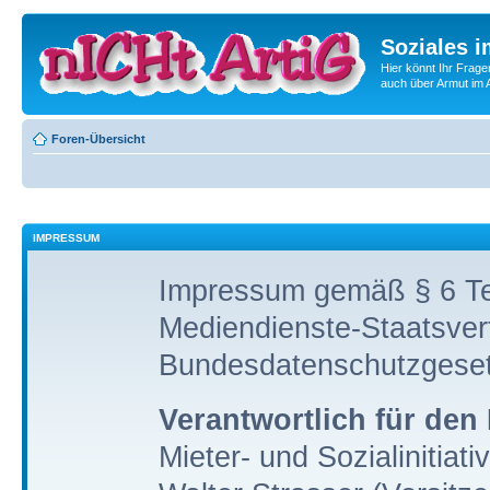
Soziales i
Hier könnt Ihr Frage
auch über Armut im A
Foren-Übersicht
IMPRESSUM
Impressum gemäß § 6 Te
Mediendienste-Staatsver
Bundesdatenschutzgese
Verantwortlich für den 
Mieter- und Sozialinitiati