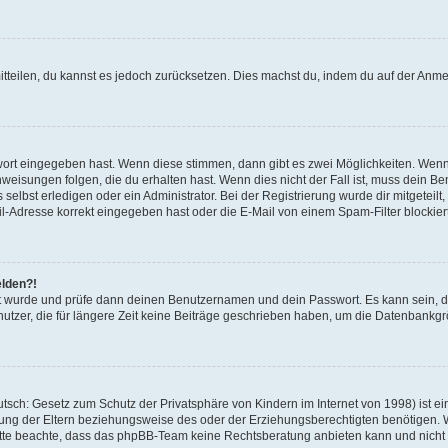
mitteilen, du kannst es jedoch zurücksetzen. Dies machst du, indem du auf der Anm
swort eingegeben hast. Wenn diese stimmen, dann gibt es zwei Möglichkeiten. Wen
eisungen folgen, die du erhalten hast. Wenn dies nicht der Fall ist, muss dein Ben
lbst erledigen oder ein Administrator. Bei der Registrierung wurde dir mitgeteilt, 
-Adresse korrekt eingegeben hast oder die E-Mail von einem Spam-Filter blockiert
elden?!
andt wurde und prüfe dann deinen Benutzernamen und dein Passwort. Es kann sein,
utzer, die für längere Zeit keine Beiträge geschrieben haben, um die Datenbankgrö
sch: Gesetz zum Schutz der Privatsphäre von Kindern im Internet von 1998) ist ei
ng der Eltern beziehungsweise des oder der Erziehungsberechtigten benötigen. Wenn
. Bitte beachte, dass das phpBB-Team keine Rechtsberatung anbieten kann und nicht d