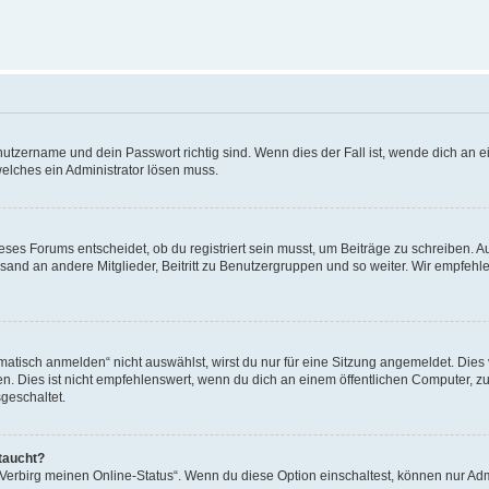
utzername und dein Passwort richtig sind. Wenn dies der Fall ist, wende dich an ei
welches ein Administrator lösen muss.
es Forums entscheidet, ob du registriert sein musst, um Beiträge zu schreiben. Auf j
sand an andere Mitglieder, Beitritt zu Benutzergruppen und so weiter. Wir empfehlen 
isch anmelden“ nicht auswählst, wirst du nur für eine Sitzung angemeldet. Dies 
Dies ist nicht empfehlenswert, wenn du dich an einem öffentlichen Computer, zum 
geschaltet.
taucht?
 „Verbirg meinen Online-Status“. Wenn du diese Option einschaltest, können nur Ad