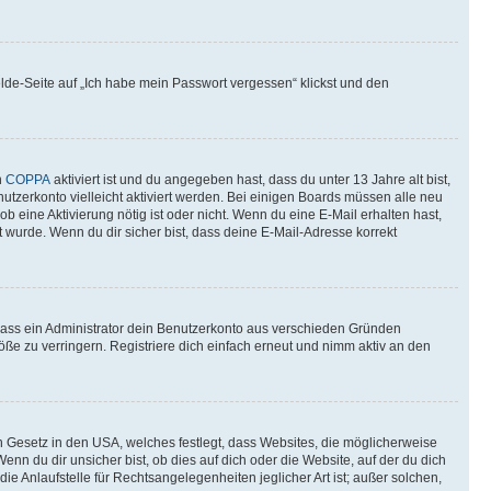
elde-Seite auf „Ich habe mein Passwort vergessen“ klickst und den
n
COPPA
aktiviert ist und du angegeben hast, dass du unter 13 Jahre alt bist,
utzerkonto vielleicht aktiviert werden. Bei einigen Boards müssen alle neu
ob eine Aktivierung nötig ist oder nicht. Wenn du eine E-Mail erhalten hast,
 wurde. Wenn du dir sicher bist, dass deine E-Mail-Adresse korrekt
 dass ein Administrator dein Benutzerkonto aus verschieden Gründen
ße zu verringern. Registriere dich einfach erneut und nimm aktiv an den
n Gesetz in den USA, welches festlegt, dass Websites, die möglicherweise
 du dir unsicher bist, ob dies auf dich oder die Website, auf der du dich
ie Anlaufstelle für Rechtsangelegenheiten jeglicher Art ist; außer solchen,