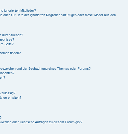
d ignorierten Mitglieder?
de oder zur Liste der ignorierten Mitglieder hinzufügen oder diese wieder aus den
en durchsuchen?
rgebnisse?
re Seite?
Themen finden?
Lesezeichen und der Beobachtung eines Themas oder Forums?
eobachten?
gen?
 zulässig?
hänge erhalten?
?
hwerden oder juristische Anfragen zu diesem Forum gibt?